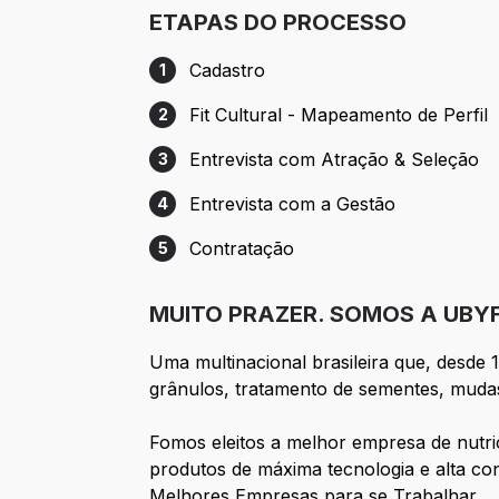
ETAPAS DO PROCESSO
Cadastro
1
Etapa 1: Cadastro
Fit Cultural - Mapeamento de Perfil
2
Etapa 2: Fit Cultural - Mapeamento de Per
Entrevista com Atração & Seleção
3
Etapa 3: Entrevista com Atração & Seleç
Entrevista com a Gestão
4
Etapa 4: Entrevista com a Gestão
Contratação
5
Etapa 5: Contratação
MUITO PRAZER. SOMOS A UBY
Uma multinacional brasileira que, desde
grânulos, tratamento de sementes, mudas 
Fomos eleitos a melhor empresa de nutriç
produtos de máxima tecnologia e alta co
Melhores Empresas para se Trabalhar.