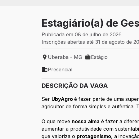
Estagiário(a) de Ge
Publicada em 08 de julho de 2026
Inscrições abertas até 31 de agosto de 2
Uberaba - MG
Estágio
Local de trabalho: Uberaba - MG
Tipo de vaga: Estágio
Presencial
Modelo de trabalho: Presencial
DESCRIÇÃO DA VAGA
Ser
UbyAgro
é fazer parte de uma super
agricultor de forma simples e autêntica
O que move
nossa alma
é fazer a difere
aumentar a produtividade com sustentab
que valoriza o
protagonismo
, a inovaçã