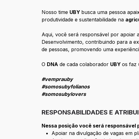
Nosso time
UBY
busca uma pessoa apaixo
produtividade e sustentabilidade na
agric
Aqui, você será responsável por a
poiar 
Desenvolvimento, contribuindo para a ex
de pessoas, promovendo uma experiência 
O
DNA
de cada colaborador
UBY
os faz 
#vemprauby
#somosubyfolianos
#somosubylovers
RESPONSABILIDADES E ATRIBU
Nessa posição você será responsável 
Apoiar na divulgação de vagas em pl